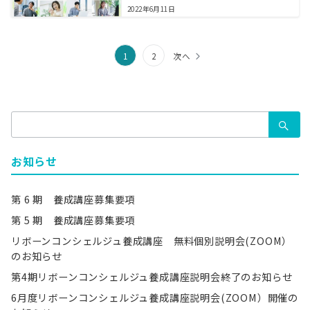
2022年6月11日
投
1
2
次へ
稿
の
検
ペ
索：
ー
お知らせ
ジ
送
第 6 期 養成講座募集要項
り
第 5 期 養成講座募集要項
リボーンコンシェルジュ養成講座 無料個別説明会(ZOOM）
のお知らせ
第4期リボーンコンシェルジュ養成講座説明会終了のお知らせ
6月度リボーンコンシェルジュ養成講座説明会(ZOOM）開催の