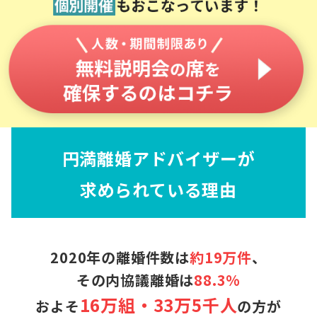
円満離婚アドバイザーが
求められている理由
2020年の離婚件数は
約19万件
、
その内協議離婚は
88.3%
16万組・33万5千人
およそ
の方が